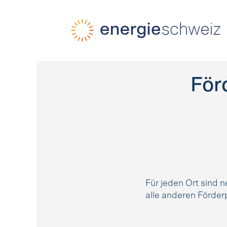
Schnellnavigation
Startseite
Navigation
Inhalt
Kontakt
Suche
Hauptnavigation
För
Für jeden Ort sind 
alle anderen Förde