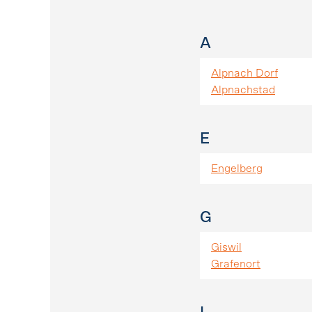
A
Alpnach Dorf
Alpnachstad
E
Engelberg
G
Giswil
Grafenort