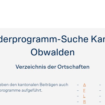
derprogramm-Suche Ka
Obwalden
Verzeichnis der Ortschaften
neben den kantonalen Beiträgen auch
A
rprogramme aufgeführt.
F
L
R