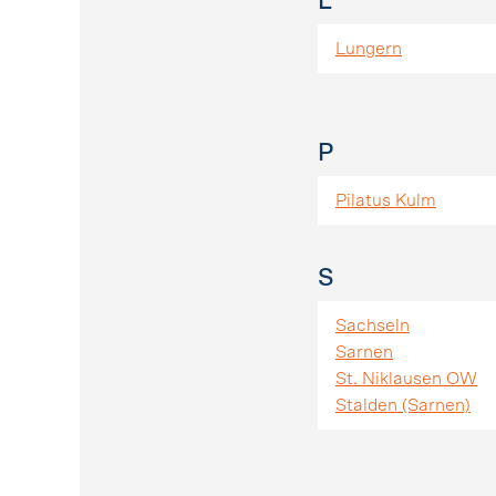
L
Lungern
P
Pilatus Kulm
S
Sachseln
Sarnen
St. Niklausen OW
Stalden (Sarnen)