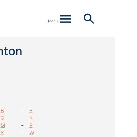
Menü
nton
B
E
G
K
M
P
S
W