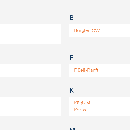
B
Bürglen OW
F
Flüeli-Ranft
K
Kägiswil
Kerns