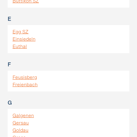
Buttikon SZ
E
Egg SZ
Einsiedeln
Euthal
F
Feusisberg
Freienbach
G
Galgenen
Gersau
Goldau