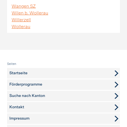
Wangen SZ
Wilen b. Wollerau
Willerzell
Wollerau
Fusszeile
Seiten
Startseite
Förderprogramme
Suche nach Kanton
Kontakt
weitere Seiten
Impressum