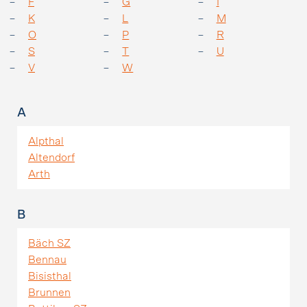
F
G
I
K
L
M
O
P
R
S
T
U
V
W
A
Alpthal
Altendorf
Arth
B
Bäch SZ
Bennau
Bisisthal
Brunnen