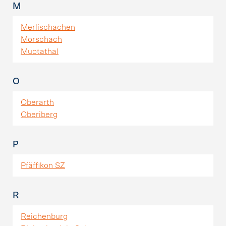
M
Merlischachen
Morschach
Muotathal
O
Oberarth
Oberiberg
P
Pfäffikon SZ
R
Reichenburg