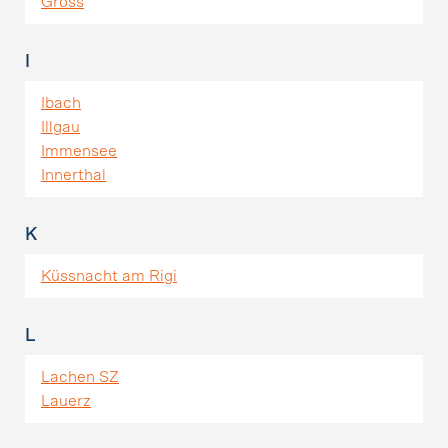
Gross
I
Ibach
Illgau
Immensee
Innerthal
K
Küssnacht am Rigi
L
Lachen SZ
Lauerz