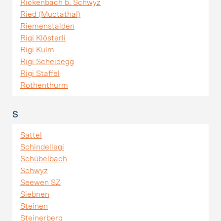
Rickenbach b. Schwyz
Ried (Muotathal)
Riemenstalden
Rigi Klösterli
Rigi Kulm
Rigi Scheidegg
Rigi Staffel
Rothenthurm
S
Sattel
Schindellegi
Schübelbach
Schwyz
Seewen SZ
Siebnen
Steinen
Steinerberg