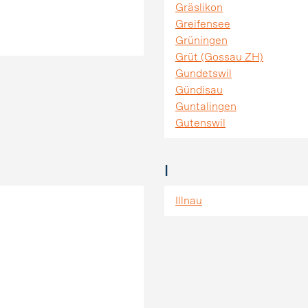
Gräslikon
Greifensee
Grüningen
Grüt (Gossau ZH)
Gundetswil
Gündisau
Guntalingen
Gutenswil
I
Illnau