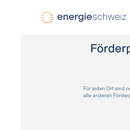
Schnellnavigation
Startseite
Navigation
Inhalt
Kontakt
Suche
Hauptnavigation
Förder
Für jeden Ort sind 
alle anderen Förde