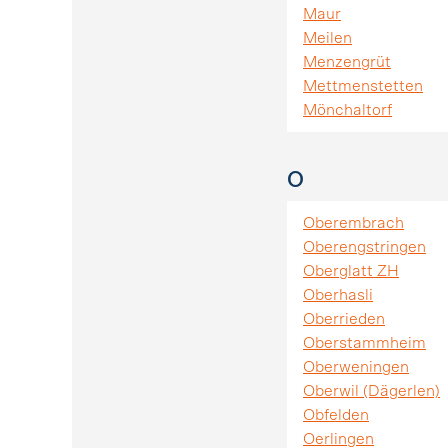
Maur
Meilen
Menzengrüt
Mettmenstetten
Mönchaltorf
O
Oberembrach
Oberengstringen
Oberglatt ZH
Oberhasli
Oberrieden
Oberstammheim
Oberweningen
Oberwil (Dägerlen)
Obfelden
Oerlingen