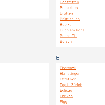
Bonstetten
Boppelsen
Brütten
Brüttisellen
Bubikon
Buch am Irchel
Buchs ZH
Bülach
E
Ebertswil
Ebmatingen
Effretikon
Egg b. Zürich
Eglisau
Ehrikon
Elgg