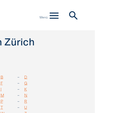
Menü
 Zürich
B
D
F
G
I
K
M
N
P
R
T
U