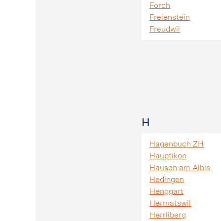
Forch
Freienstein
Freudwil
H
Hagenbuch ZH
Hauptikon
Hausen am Albis
Hedingen
Henggart
Hermatswil
Herrliberg