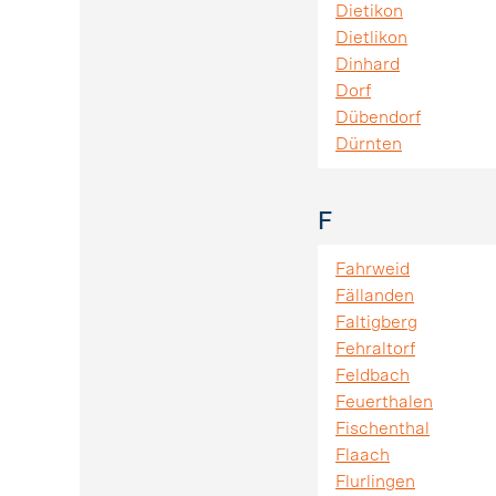
Dietikon
Dietlikon
Dinhard
Dorf
Dübendorf
Dürnten
F
Fahrweid
Fällanden
Faltigberg
Fehraltorf
Feldbach
Feuerthalen
Fischenthal
Flaach
Flurlingen