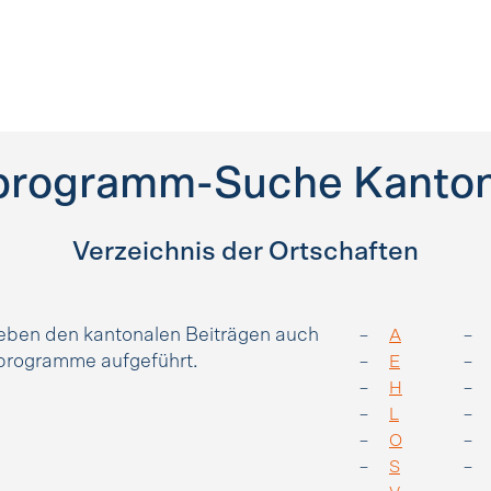
programm-Suche Kanton
Verzeichnis der Ortschaften
neben den kantonalen Beiträgen auch
A
rprogramme aufgeführt.
E
H
L
O
S