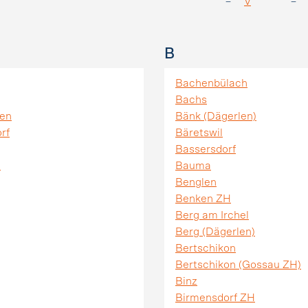
V
B
Bachenbülach
Bachs
gen
Bänk (Dägerlen)
rf
Bäretswil
Bassersdorf
)
Bauma
Benglen
Benken ZH
Berg am Irchel
Berg (Dägerlen)
Bertschikon
Bertschikon (Gossau ZH)
Binz
Birmensdorf ZH