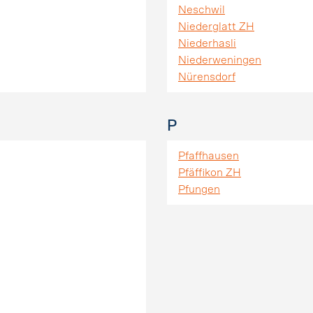
Neschwil
Niederglatt ZH
Niederhasli
Niederweningen
Nürensdorf
P
Pfaffhausen
Pfäffikon ZH
Pfungen