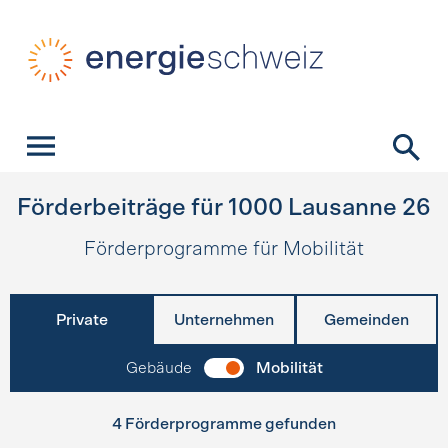
Schnellnavigation
Startseite
Navigation
Inhalt
Kontakt
Suche
Hauptnavigation
Förderbeiträge für
1000
Lausanne 26
Förderprogramme für Mobilität
Private
Unternehmen
Gemeinden
Gebäude
Mobilität
4 Förderprogramme gefunden