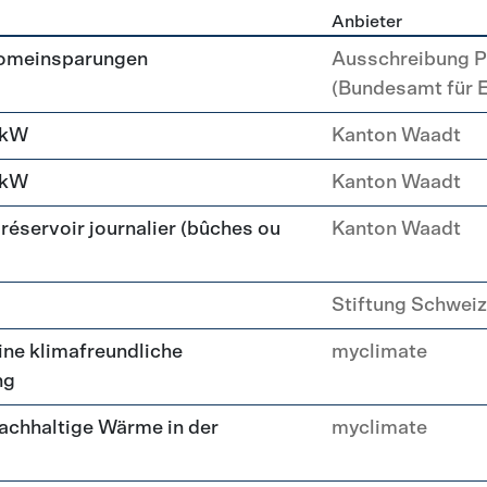
Anbieter
erzeugung
romeinsparungen
Ausschreibung P
(Bundesamt für 
 kW
Kanton Waadt
 kW
Kanton Waadt
réservoir journalier (bûches ou
Kanton Waadt
Stiftung Schweiz
ne klimafreundliche
myclimate
ng
achhaltige Wärme in der
myclimate