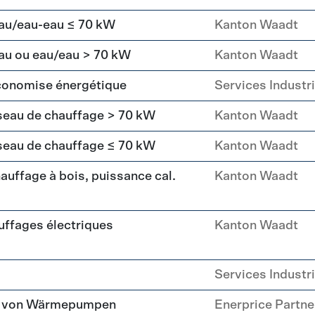
eau/eau-eau ≤ 70 kW
Kanton Waadt
au ou eau/eau > 70 kW
Kanton Waadt
economise énergétique
Services Industr
seau de chauffage > 70 kW
Kanton Waadt
seau de chauffage ≤ 70 kW
Kanton Waadt
uffage à bois, puissance cal.
Kanton Waadt
ffages électriques
Kanton Waadt
Services Industr
tz von Wärmepumpen
Enerprice Partn