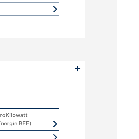
roKilowatt
Energie BFE)