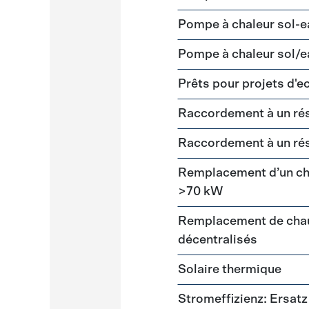
Pompe à chaleur sol-
Pompe à chaleur sol/e
Prêts pour projets d'
Raccordement à un ré
Raccordement à un ré
Remplacement d’un cha
>70 kW
Remplacement de chau
décentralisés
Solaire thermique
Stromeffizienz: Ersa