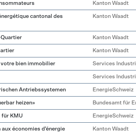
consommateurs
Kanton Waadt
 énergétique cantonal des
Kanton Waadt
-Quartier
Kanton Waadt
artier
Kanton Waadt
 votre bien immobilier
Services Industr
Services Industr
trischen Antriebssystemen
EnergieSchweiz
erbar heizen»
Bundesamt für E
g für KMU
EnergieSchweiz
 aux économies d’énergie
Kanton Waadt