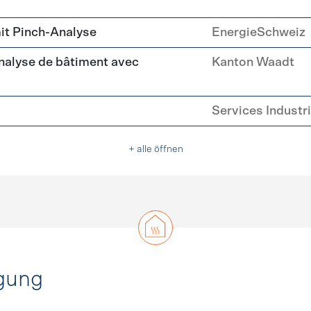
it Pinch-Analyse
EnergieSchweiz
nalyse de bâtiment avec
Kanton Waadt
Services Industr
+ alle öffnen
gung