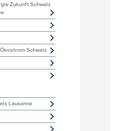
rgie Zukunft Schweiz
me
 Ökostrom Schweiz
iels Lausanne