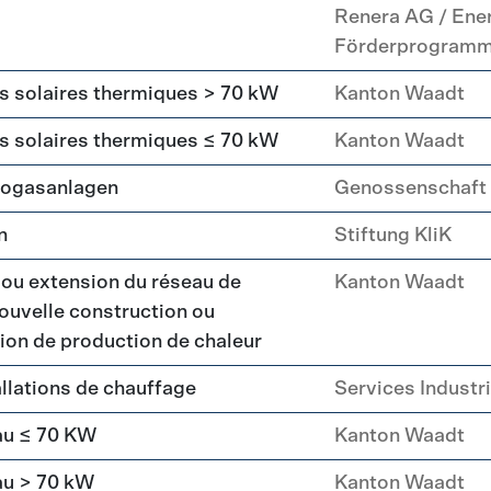
Renera AG / Ene
Förderprogram
rs solaires thermiques > 70 kW
Kanton Waadt
rs solaires thermiques ≤ 70 kW
Kanton Waadt
Biogasanlagen
Genossenschaft
n
Stiftung KliK
 ou extension du réseau de
Kanton Waadt
ouvelle construction ou
ation de production de chaleur
llations de chauffage
Services Industr
au ≤ 70 KW
Kanton Waadt
au > 70 kW
Kanton Waadt