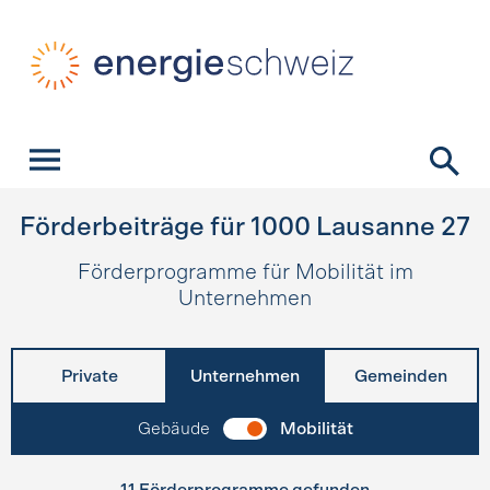
Schnellnavigation
Startseite
Navigation
Inhalt
Kontakt
Suche
Hauptnavigation
Förderbeiträge für
1000
Lausanne 27
Förderprogramme für Mobilität im
Unternehmen
Private
Unternehmen
Gemeinden
Gebäude
Mobilität