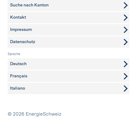
Suche nach Kanton
Kontakt
weitere Seiten
Impressum
Datenschutz
Sprache
Deutsch
Français
Italiano
Partner
© 2026 EnergieSchweiz