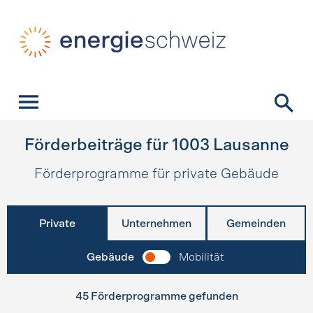
Schnellnavigation
Startseite
Navigation
Inhalt
Kontakt
Suche
Hauptnavigation
Förderbeiträge für
1003
Lausanne
Förderprogramme für private Gebäude
Private
Unternehmen
Gemeinden
Gebäude
Mobilität
45 Förderprogramme gefunden