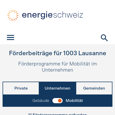
Schnellnavigation
Startseite
Navigation
Inhalt
Kontakt
Suche
Hauptnavigation
Förderbeiträge für
1003
Lausanne
Förderprogramme für Mobilität im
Unternehmen
Private
Unternehmen
Gemeinden
Gebäude
Mobilität