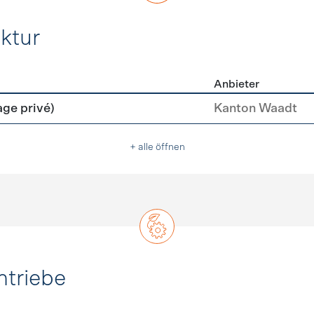
ktur
Anbieter
rastruktur
age privé)
Kanton Waadt
+ alle öffnen
ntriebe