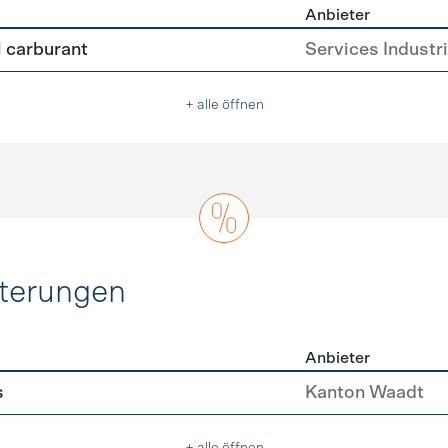
Anbieter
tive Antriebe
l carburant
Services Industr
+ alle öffnen
hterungen
Anbieter
erleichterungen
s
Kanton Waadt