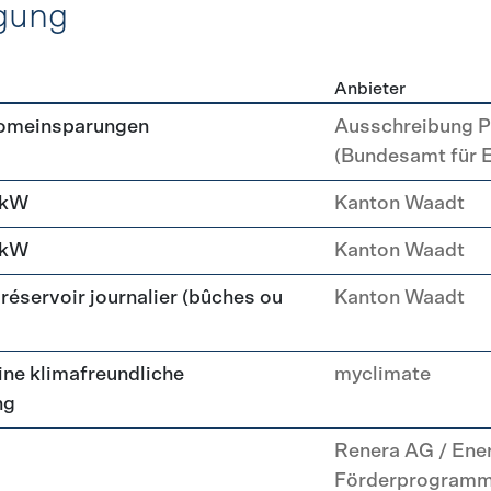
gung
Anbieter
erzeugung
romeinsparungen
Ausschreibung P
(Bundesamt für 
 kW
Kanton Waadt
 kW
Kanton Waadt
réservoir journalier (bûches ou
Kanton Waadt
ne klimafreundliche
myclimate
ng
Renera AG / Ene
Förderprogram