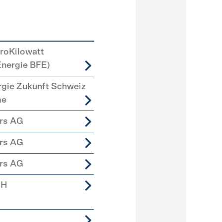
roKilowatt
Energie BFE)
rgie Zukunft Schweiz
me
ers AG
ers AG
ers AG
bH