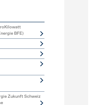
roKilowatt
Energie BFE)
rgie Zukunft Schweiz
me