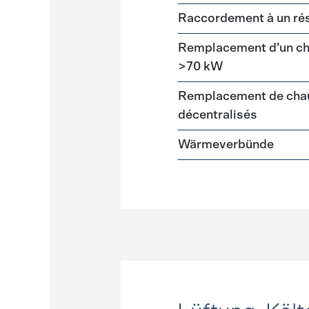
Raccordement à un ré
Remplacement d’un cha
>70 kW
Remplacement de chau
décentralisés
Wärmeverbünde