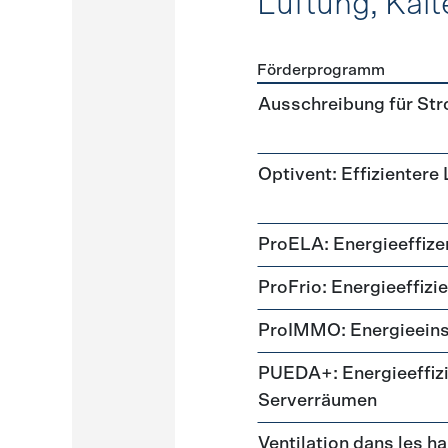
Lüftung, Kält
Förderprogramm
Förderprogramme
Lüftung
Ausschreibung für St
Optivent: Effizientere
ProELA: Energieeffize
ProFrio: Energieeffizi
ProIMMO: Energieeins
PUEDA+: Energieeffizi
Serverräumen
Ventilation dans les h