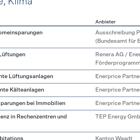
e, Klima
Anbieter
, Kälte, Klima
romeinsparungen
Ausschreibung P
(Bundesamt für 
 Lüftungen
Renera AG / Ene
Förderprogram
nte Lüftungsanlagen
Enerprice Partn
ente Kälteanlagen
Enerprice Partn
parungen bei Immobilien
Enerprice Partn
enz in Rechenzentren und
TEP Energy Gm
abitations
Kanton Waadt