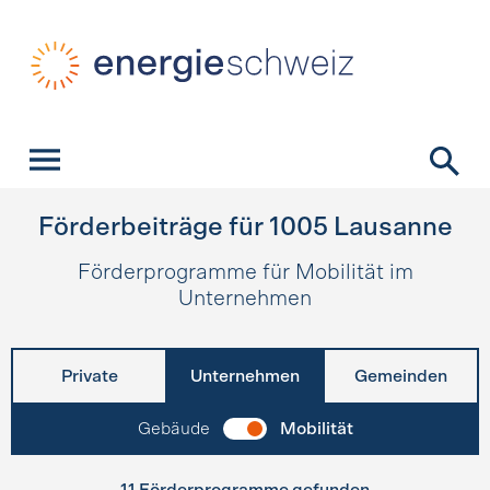
Schnellnavigation
Startseite
Navigation
Inhalt
Kontakt
Suche
Hauptnavigation
Förderbeiträge für
1005
Lausanne
Förderprogramme für Mobilität im
Unternehmen
Private
Unternehmen
Gemeinden
Gebäude
Mobilität