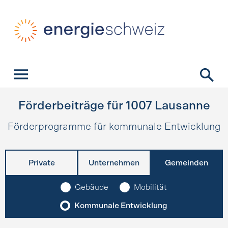
Schnellnavigation
Startseite
Navigation
Inhalt
Kontakt
Suche
Hauptnavigation
Förderbeiträge für
1007
Lausanne
Förderprogramme für kommunale Entwicklung
Private
Unternehmen
Gemeinden
Gebäude
Mobilität
Kommunale Entwicklung