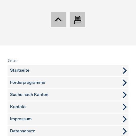
Fusszeile
Seiten
Startseite
Förderprogramme
Suche nach Kanton
Kontakt
weitere Seiten
Impressum
Datenschutz