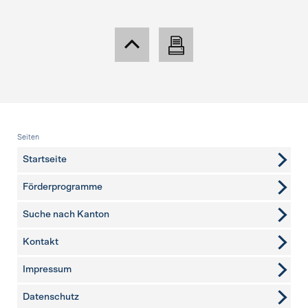
Fusszeile
Seiten
Startseite
Förderprogramme
Suche nach Kanton
Kontakt
weitere Seiten
Impressum
Datenschutz