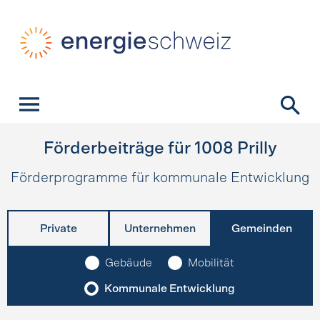
Schnellnavigation
Startseite
Navigation
Inhalt
Kontakt
Suche
Hauptnavigation
Förderbeiträge für
1008
Prilly
Förderprogramme für kommunale Entwicklung
Private
Unternehmen
Gemeinden
Gebäude
Mobilität
Kommunale Entwicklung