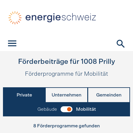
Schnellnavigation
Startseite
Navigation
Inhalt
Kontakt
Suche
Hauptnavigation
Förderbeiträge für
1008
Prilly
Förderprogramme für Mobilität
Private
Unternehmen
Gemeinden
Gebäude
Mobilität
8 Förderprogramme gefunden