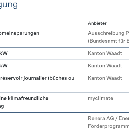
gung
Anbieter
erzeugung
romeinsparungen
Ausschreibung P
(Bundesamt für 
 kW
Kanton Waadt
 kW
Kanton Waadt
réservoir journalier (bûches ou
Kanton Waadt
ne klimafreundliche
myclimate
ng
Renera AG / Ene
Förderprogram