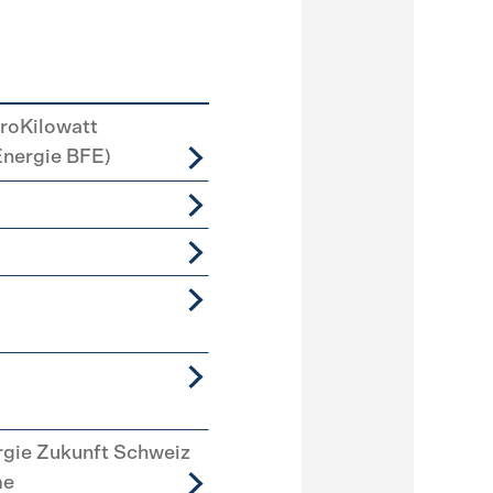
roKilowatt
Energie BFE)
rgie Zukunft Schweiz
me