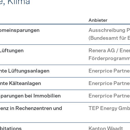
e, Klima
Anbieter
, Kälte, Klima
romeinsparungen
Ausschreibung P
(Bundesamt für 
 Lüftungen
Renera AG / Ene
Förderprogram
nte Lüftungsanlagen
Enerprice Partn
ente Kälteanlagen
Enerprice Partn
parungen bei Immobilien
Enerprice Partn
enz in Rechenzentren und
TEP Energy Gm
abitations
Kanton Waadt