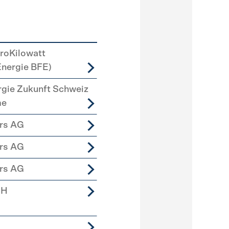
roKilowatt
Energie BFE)
rgie Zukunft Schweiz
me
ers AG
ers AG
ers AG
bH