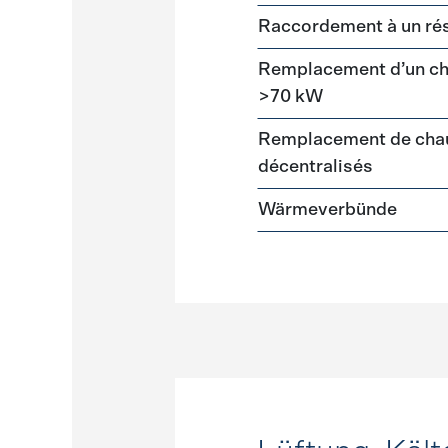
Raccordement à un ré
Remplacement d’un cha
>70 kW
Remplacement de chau
décentralisés
Wärmeverbünde