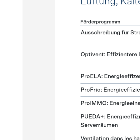
Lüftung, Kält
Förderprogramm
Förderprogramme
Lüftung
Ausschreibung für St
Optivent: Effizientere
ProELA: Energieeffize
ProFrio: Energieeffizi
ProIMMO: Energieeins
PUEDA+: Energieeffizi
Serverräumen
Ventilation dans les h