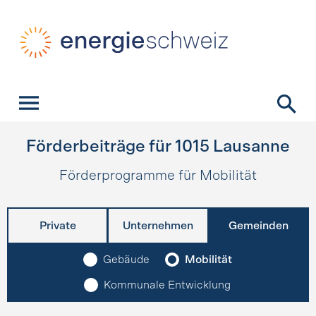
Schnellnavigation
Startseite
Navigation
Inhalt
Kontakt
Suche
Hauptnavigation
Förderbeiträge für
1015
Lausanne
Förderprogramme für Mobilität
Private
Unternehmen
Gemeinden
Gebäude
Mobilität
Kommunale Entwicklung