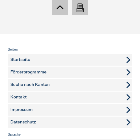
Fusszeile
Seiten
Startseite
Förderprogramme
Suche nach Kanton
Kontakt
weitere Seiten
Impressum
Datenschutz
Sprache