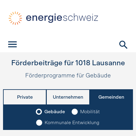
Schnellnavigation
Startseite
Navigation
Inhalt
Kontakt
Suche
Hauptnavigation
Förderbeiträge für
1018
Lausanne
Förderprogramme für Gebäude
Private
Unternehmen
Gemeinden
Gebäude
Mobilität
Kommunale Entwicklung