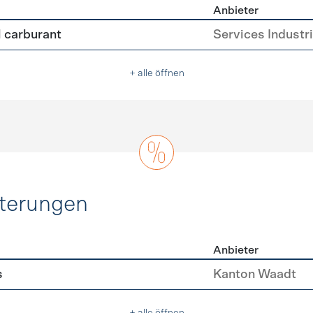
Anbieter
tive Antriebe
l carburant
Services Industr
+ alle öffnen
hterungen
Anbieter
erleichterungen
s
Kanton Waadt