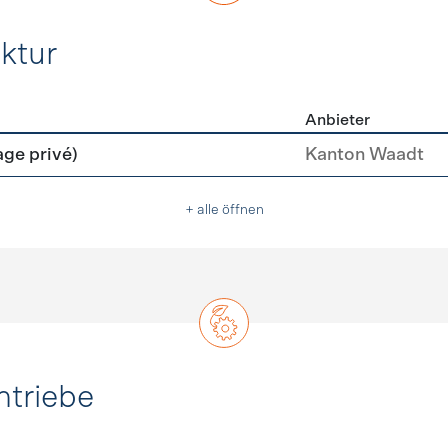
ktur
Anbieter
rastruktur
age privé)
Kanton Waadt
+ alle öffnen
ntriebe