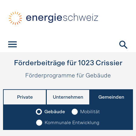
Schnellnavigation
Startseite
Navigation
Inhalt
Kontakt
Suche
Hauptnavigation
Förderbeiträge für
1023
Crissier
Förderprogramme für Gebäude
Private
Unternehmen
Gemeinden
Gebäude
Mobilität
Kommunale Entwicklung