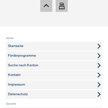
Fusszeile
Seiten
Startseite
Förderprogramme
Suche nach Kanton
Kontakt
weitere Seiten
Impressum
Datenschutz
Sprache