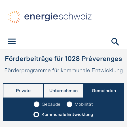
Schnellnavigation
Startseite
Navigation
Inhalt
Kontakt
Suche
Hauptnavigation
Förderbeiträge für
1028
Préverenges
Förderprogramme für kommunale Entwicklung
Private
Unternehmen
Gemeinden
Gebäude
Mobilität
Kommunale Entwicklung