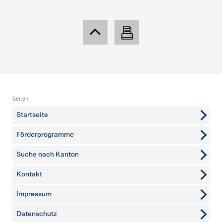
Fusszeile
Seiten
Startseite
Förderprogramme
Suche nach Kanton
Kontakt
weitere Seiten
Impressum
Datenschutz