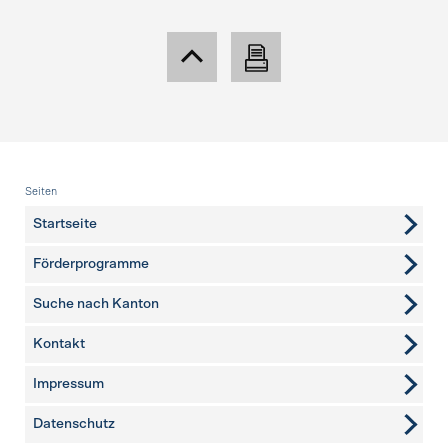
Fusszeile
Seiten
Startseite
Förderprogramme
Suche nach Kanton
Kontakt
weitere Seiten
Impressum
Datenschutz