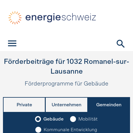
Schnellnavigation
Startseite
Navigation
Inhalt
Kontakt
Suche
Hauptnavigation
Förderbeiträge für
1032
Romanel-sur-
Lausanne
Förderprogramme für Gebäude
Private
Unternehmen
Gemeinden
Gebäude
Mobilität
Kommunale Entwicklung