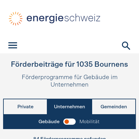
Schnellnavigation
Startseite
Navigation
Inhalt
Kontakt
Suche
Hauptnavigation
Förderbeiträge für
1035
Bournens
Förderprogramme für Gebäude im
Unternehmen
Private
Unternehmen
Gemeinden
Gebäude
Mobilität