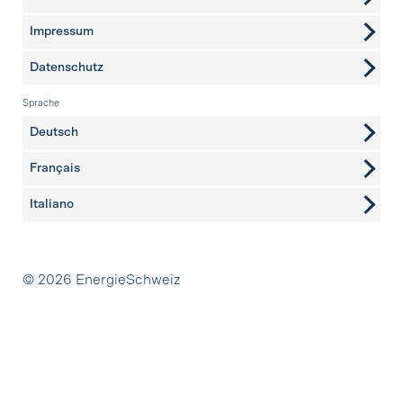
Impressum
Datenschutz
Sprache
Deutsch
Français
Italiano
Partner
© 2026 EnergieSchweiz