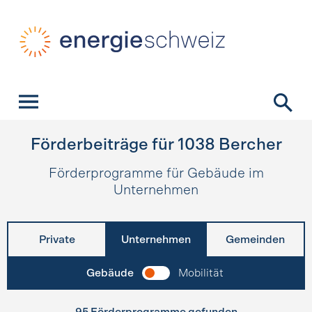
Schnellnavigation
Startseite
Navigation
Inhalt
Kontakt
Suche
Hauptnavigation
Förderbeiträge für
1038
Bercher
Förderprogramme für Gebäude im
Unternehmen
Private
Unternehmen
Gemeinden
Gebäude
Mobilität