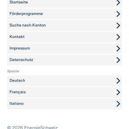
Startseite
Förderprogramme
Suche nach Kanton
Kontakt
weitere Seiten
Impressum
Datenschutz
Sprache
Deutsch
Français
Italiano
Partner
© 2026 EnergieSchweiz