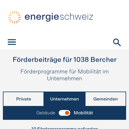
Schnellnavigation
Startseite
Navigation
Inhalt
Kontakt
Suche
Hauptnavigation
Förderbeiträge für
1038
Bercher
Förderprogramme für Mobilität im
Unternehmen
Private
Unternehmen
Gemeinden
Gebäude
Mobilität