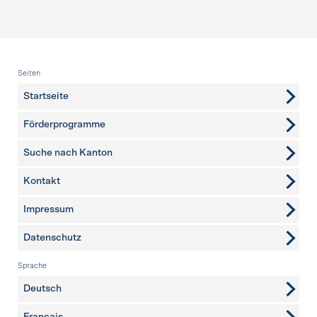
Fusszeile
Seiten
Startseite
Förderprogramme
Suche nach Kanton
Kontakt
weitere Seiten
Impressum
Datenschutz
Sprache
Deutsch