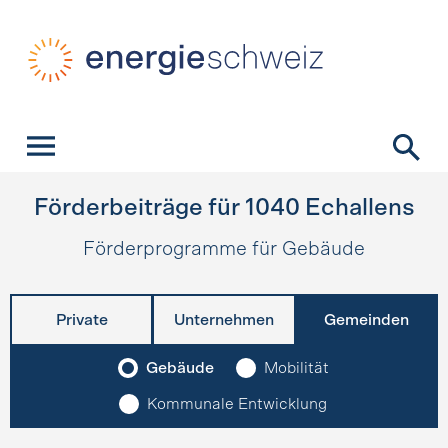
Schnellnavigation
Startseite
Navigation
Inhalt
Kontakt
Suche
Hauptnavigation
Förderbeiträge für
1040
Echallens
Förderprogramme für Gebäude
Private
Unternehmen
Gemeinden
Gebäude
Mobilität
Kommunale Entwicklung