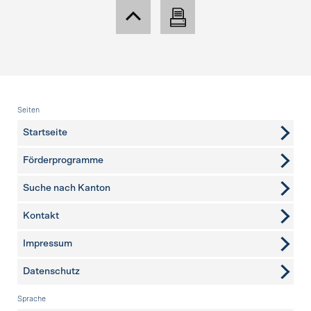
Fusszeile
Seiten
Startseite
Förderprogramme
Suche nach Kanton
Kontakt
weitere Seiten
Impressum
Datenschutz
Sprache