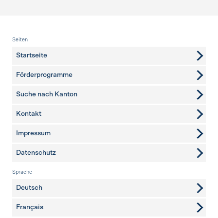
Fusszeile
Seiten
Startseite
Förderprogramme
Suche nach Kanton
Kontakt
weitere Seiten
Impressum
Datenschutz
Sprache
Deutsch
Français