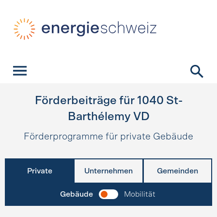
Schnellnavigation
Startseite
Navigation
Inhalt
Kontakt
Suche
Hauptnavigation
Förderbeiträge für
1040
St-
Barthélemy VD
Förderprogramme für private Gebäude
Private
Unternehmen
Gemeinden
Gebäude
Mobilität