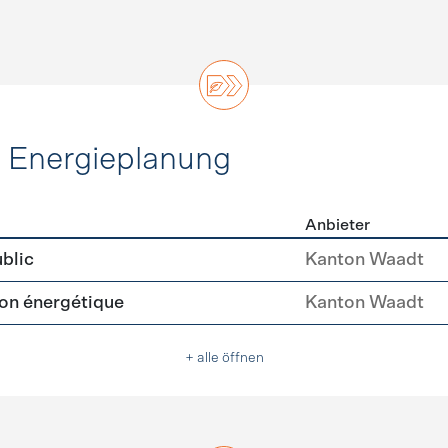
d Energieplanung
Anbieter
ie und Energieplanung
blic
Kanton Waadt
tion énergétique
Kanton Waadt
+ alle öffnen