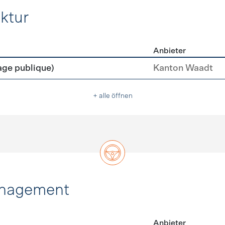
ktur
Anbieter
rastruktur
age publique)
Kanton Waadt
+ alle öffnen
anagement
Anbieter