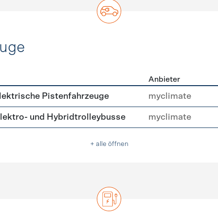
euge
Anbieter
ofahrzeuge
ektrische Pistenfahrzeuge
myclimate
ektro- und Hybridtrolleybusse
myclimate
+ alle öffnen