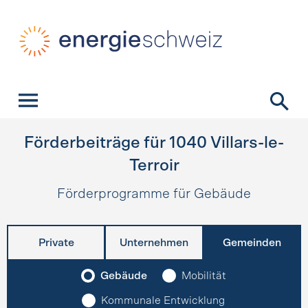
Schnellnavigation
Startseite
Navigation
Inhalt
Kontakt
Suche
Hauptnavigation
Förderbeiträge für
1040
Villars-le-
Terroir
Förderprogramme für Gebäude
Private
Unternehmen
Gemeinden
Gebäude
Mobilität
Kommunale Entwicklung