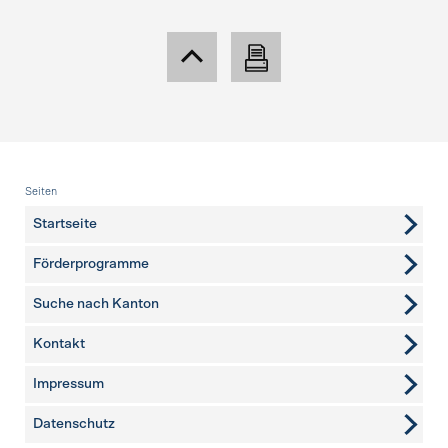
Fusszeile
Seiten
Startseite
Förderprogramme
Suche nach Kanton
Kontakt
weitere Seiten
Impressum
Datenschutz