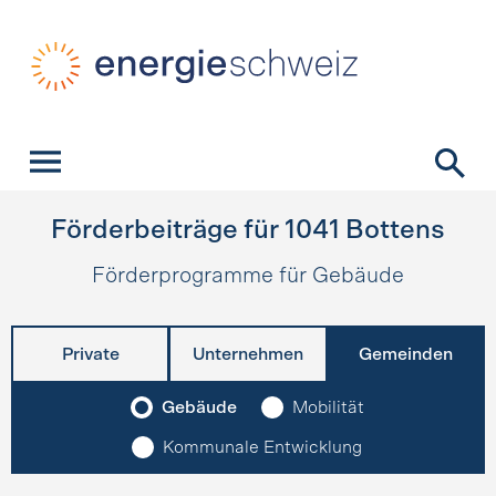
Schnellnavigation
Startseite
Navigation
Inhalt
Kontakt
Suche
Hauptnavigation
Förderbeiträge für
1041
Bottens
Förderprogramme für Gebäude
Private
Unternehmen
Gemeinden
Gebäude
Mobilität
Kommunale Entwicklung