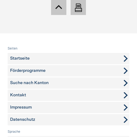
Fusszeile
Seiten
Startseite
Förderprogramme
Suche nach Kanton
Kontakt
weitere Seiten
Impressum
Datenschutz
Sprache