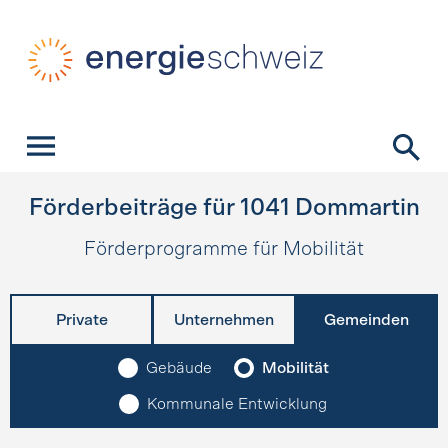
Schnellnavigation
Startseite
Navigation
Inhalt
Kontakt
Suche
Hauptnavigation
Förderbeiträge für
1041
Dommartin
Förderprogramme für Mobilität
Private
Unternehmen
Gemeinden
Gebäude
Mobilität
Kommunale Entwicklung