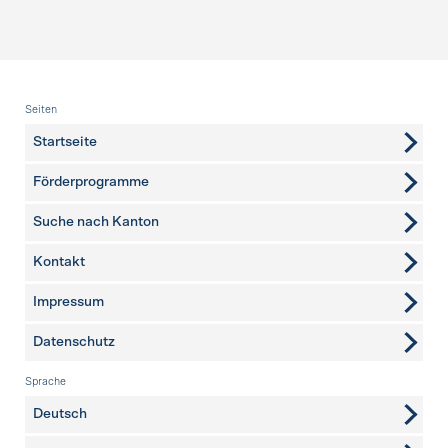
Fusszeile
Seiten
Startseite
Förderprogramme
Suche nach Kanton
Kontakt
weitere Seiten
Impressum
Datenschutz
Sprache
Deutsch