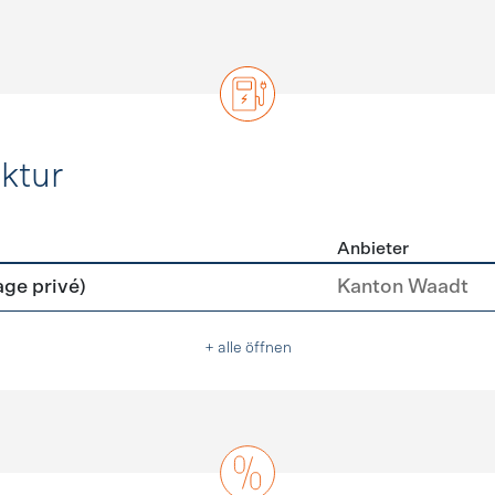
ktur
Anbieter
rastruktur
age privé)
Kanton Waadt
+ alle öffnen