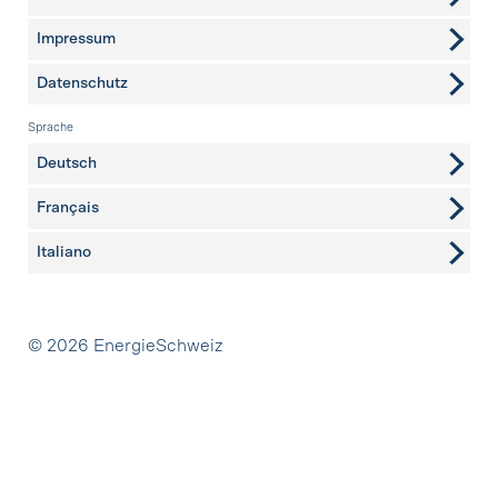
Impressum
Datenschutz
Sprache
Deutsch
Français
Italiano
Partner
© 2026 EnergieSchweiz