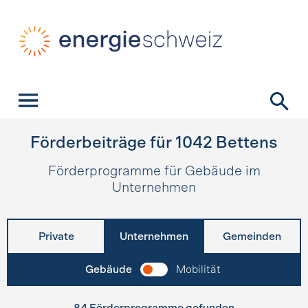
Schnellnavigation
Startseite
Navigation
Inhalt
Kontakt
Suche
Hauptnavigation
Förderbeiträge für
1042
Bettens
Förderprogramme für Gebäude im
Unternehmen
Private
Unternehmen
Gemeinden
Gebäude
Mobilität