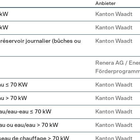
Anbieter
g
 kW
Kanton Waadt
 kW
Kanton Waadt
réservoir journalier (bûches ou
Kanton Waadt
Renera AG / Ene
Förderprogram
au ≤ 70 KW
Kanton Waadt
au > 70 kW
Kanton Waadt
eau/eau-eau ≤ 70 kW
Kanton Waadt
au ou eau/eau > 70 kW
Kanton Waadt
seau de chauffage > 70 kW
Kanton Waadt