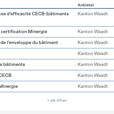
Anbieter
ehülle Sanierung
sse d'efficacité CECB (bâtiments
Kanton Waadt
a certification Minergie
Kanton Waadt
é de l’enveloppe du bâtiment
Kanton Waadt
Kanton Waadt
es bâtiments
Kanton Waadt
 CECB
Kanton Waadt
Minergie
Kanton Waadt
+ alle öffnen