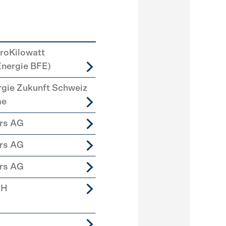
roKilowatt
Energie BFE)
rgie Zukunft Schweiz
me
ers AG
ers AG
ers AG
bH