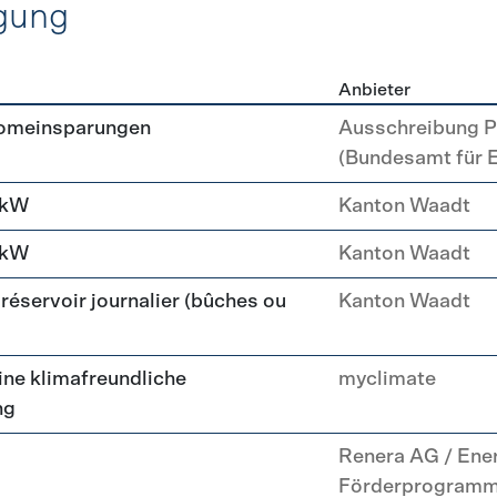
gung
Anbieter
erzeugung
romeinsparungen
Ausschreibung P
(Bundesamt für 
 kW
Kanton Waadt
 kW
Kanton Waadt
réservoir journalier (bûches ou
Kanton Waadt
ne klimafreundliche
myclimate
ng
Renera AG / Ene
Förderprogram