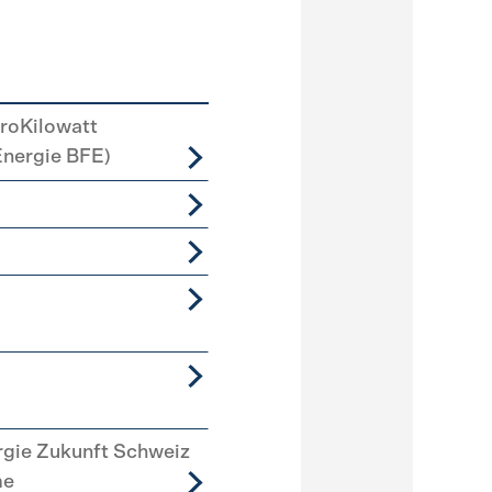
roKilowatt
Energie BFE)
rgie Zukunft Schweiz
me