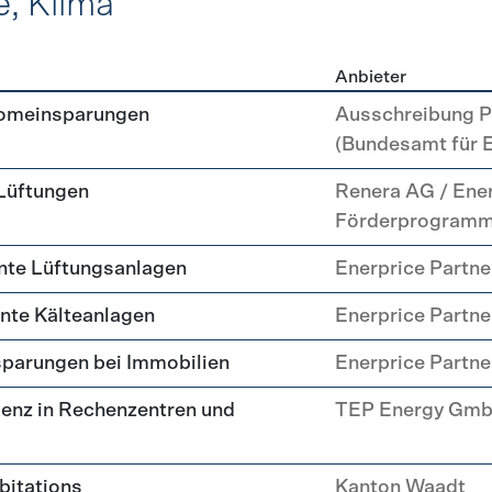
e, Klima
Anbieter
, Kälte, Klima
romeinsparungen
Ausschreibung P
(Bundesamt für 
 Lüftungen
Renera AG / Ene
Förderprogram
nte Lüftungsanlagen
Enerprice Partn
ente Kälteanlagen
Enerprice Partn
parungen bei Immobilien
Enerprice Partn
enz in Rechenzentren und
TEP Energy Gm
abitations
Kanton Waadt