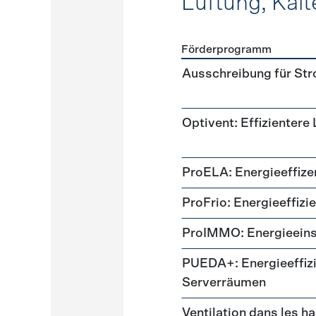
Lüftung, Kält
Förderprogramm
Förderprogramme
Lüftung
Ausschreibung für St
Optivent: Effizientere
ProELA: Energieeffize
ProFrio: Energieeffizi
ProIMMO: Energieeins
PUEDA+: Energieeffizi
Serverräumen
Ventilation dans les h