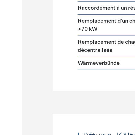
Raccordement à un ré
Remplacement d’un cha
>70 kW
Remplacement de chau
décentralisés
Wärmeverbünde