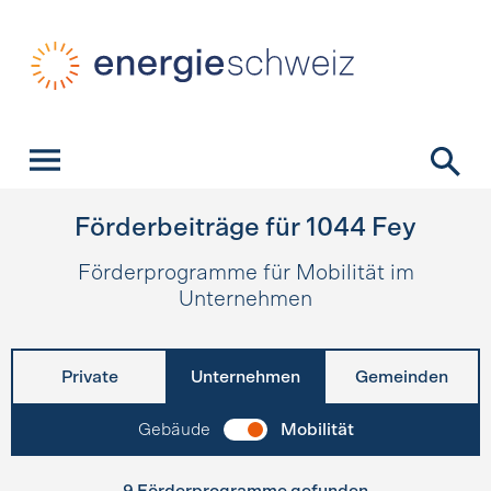
Schnellnavigation
Startseite
Navigation
Inhalt
Kontakt
Suche
Hauptnavigation
Förderbeiträge für
1044
Fey
Förderprogramme für Mobilität im
Unternehmen
Private
Unternehmen
Gemeinden
Gebäude
Mobilität