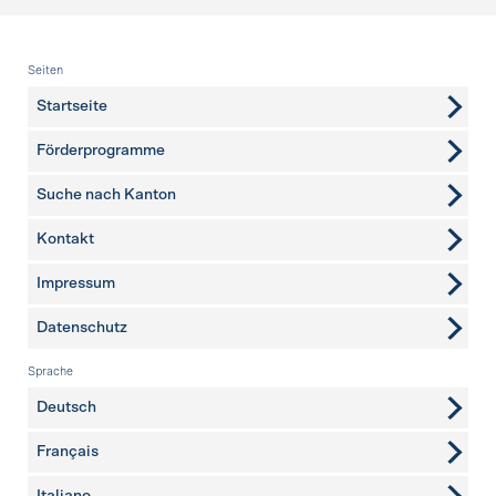
Fusszeile
Seiten
Startseite
Förderprogramme
Suche nach Kanton
Kontakt
weitere Seiten
Impressum
Datenschutz
Sprache
Deutsch
Français