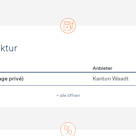
ktur
Anbieter
rastruktur
age privé)
Kanton Waadt
+ alle öffnen