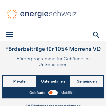
Schnellnavigation
Startseite
Navigation
Inhalt
Kontakt
Suche
Hauptnavigation
Förderbeiträge für
1054
Morrens VD
Förderprogramme für Gebäude im
Unternehmen
Private
Unternehmen
Gemeinden
Gebäude
Mobilität