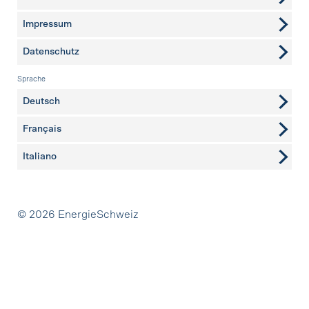
Impressum
Datenschutz
Sprache
Deutsch
Français
Italiano
Partner
© 2026 EnergieSchweiz