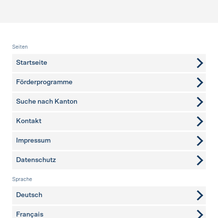
Fusszeile
Seiten
Startseite
Förderprogramme
Suche nach Kanton
Kontakt
weitere Seiten
Impressum
Datenschutz
Sprache
Deutsch
Français