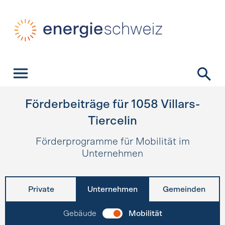
Schnellnavigation
Startseite
Navigation
Inhalt
Kontakt
Suche
Hauptnavigation
Förderbeiträge für
1058
Villars-
Tiercelin
Förderprogramme für Mobilität im
Unternehmen
Private
Unternehmen
Gemeinden
Gebäude
Mobilität