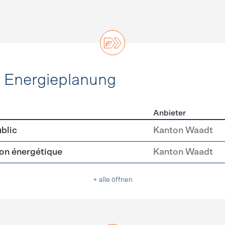
d Energieplanung
Anbieter
ie und Energieplanung
blic
Kanton Waadt
tion énergétique
Kanton Waadt
+ alle öffnen