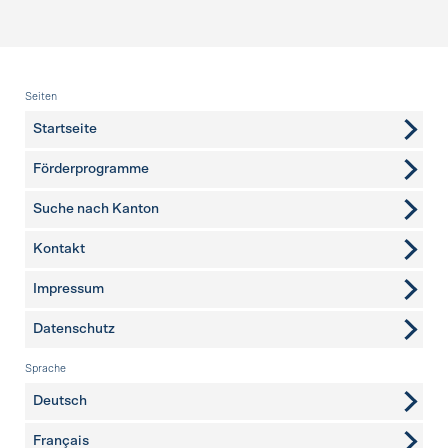
Fusszeile
Seiten
Startseite
Förderprogramme
Suche nach Kanton
Kontakt
weitere Seiten
Impressum
Datenschutz
Sprache
Deutsch
Français