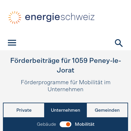
Schnellnavigation
Startseite
Navigation
Inhalt
Kontakt
Suche
Hauptnavigation
Förderbeiträge für
1059
Peney-le-
Jorat
Förderprogramme für Mobilität im
Unternehmen
Private
Unternehmen
Gemeinden
Gebäude
Mobilität