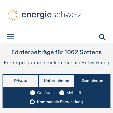
Schnellnavigation
Startseite
Navigation
Inhalt
Kontakt
Suche
Hauptnavigation
Förderbeiträge für
1062
Sottens
Förderprogramme für kommunale Entwicklung
Private
Unternehmen
Gemeinden
Gebäude
Mobilität
Kommunale Entwicklung