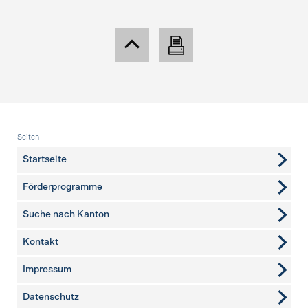
Fusszeile
Seiten
Startseite
Förderprogramme
Suche nach Kanton
Kontakt
weitere Seiten
Impressum
Datenschutz