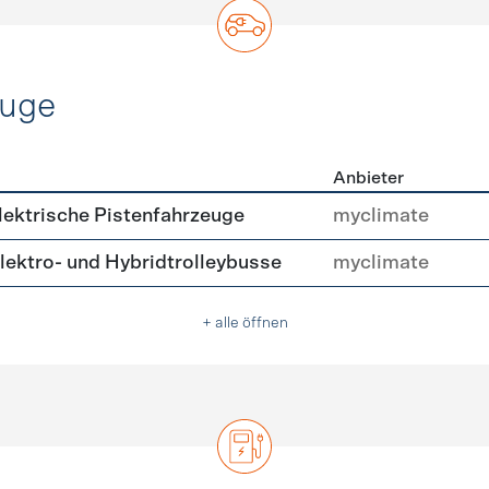
euge
Anbieter
ofahrzeuge
ektrische Pistenfahrzeuge
myclimate
ektro- und Hybridtrolleybusse
myclimate
+ alle öffnen