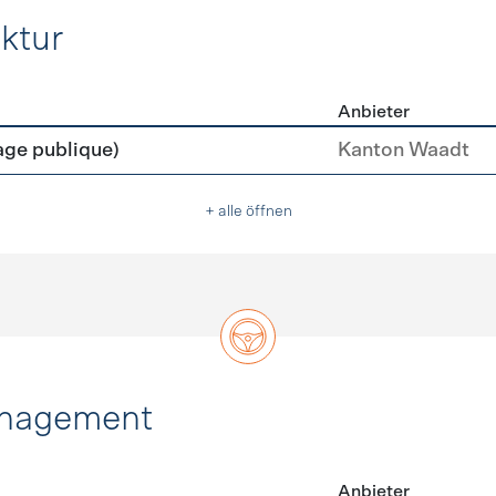
ktur
Anbieter
rastruktur
age publique)
Kanton Waadt
+ alle öffnen
anagement
Anbieter