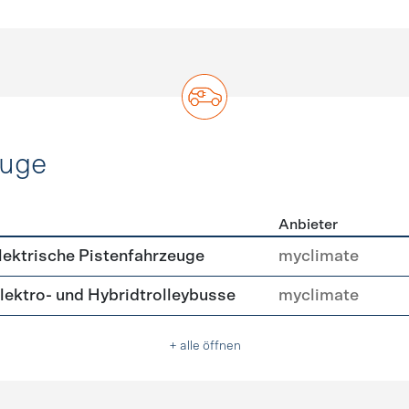
euge
Anbieter
ofahrzeuge
ektrische Pistenfahrzeuge
myclimate
ektro- und Hybridtrolleybusse
myclimate
+ alle öffnen