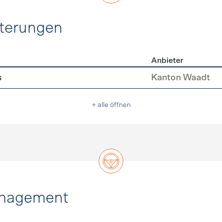
hterungen
Anbieter
erleichterungen
s
Kanton Waadt
+ alle öffnen
anagement