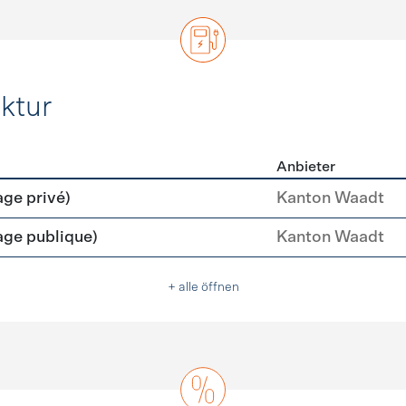
ktur
Anbieter
rastruktur
age privé)
Kanton Waadt
age publique)
Kanton Waadt
+ alle öffnen