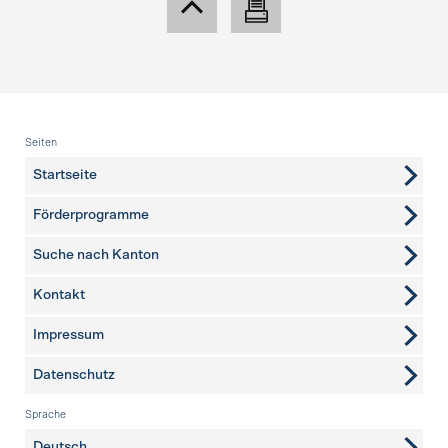
Fusszeile
Seiten
Startseite
Förderprogramme
Suche nach Kanton
Kontakt
weitere Seiten
Impressum
Datenschutz
Sprache
Deutsch