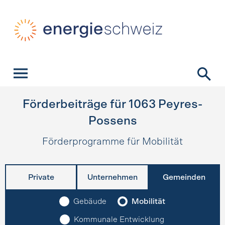
Schnellnavigation
Startseite
Navigation
Inhalt
Kontakt
Suche
Hauptnavigation
Förderbeiträge für
1063
Peyres-
Possens
Förderprogramme für Mobilität
Private
Unternehmen
Gemeinden
Gebäude
Mobilität
Kommunale Entwicklung