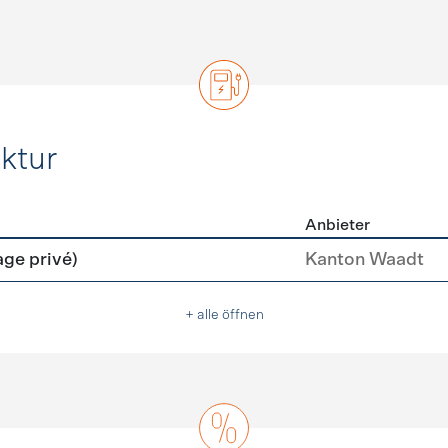
ktur
Anbieter
rastruktur
age privé)
Kanton Waadt
+ alle öffnen