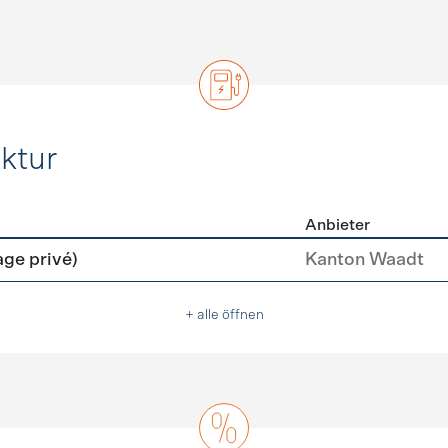
ktur
Anbieter
rastruktur
age privé)
Kanton Waadt
+ alle öffnen