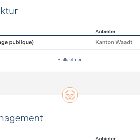
ktur
Anbieter
rastruktur
age publique)
Kanton Waadt
+ alle öffnen
anagement
Anbieter