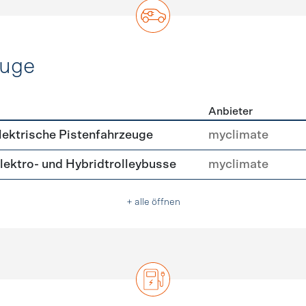
euge
Anbieter
ofahrzeuge
ektrische Pistenfahrzeuge
myclimate
ektro- und Hybridtrolleybusse
myclimate
+ alle öffnen