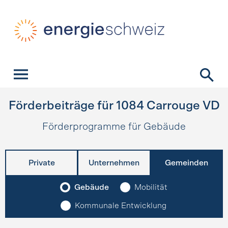
Schnellnavigation
Startseite
Navigation
Inhalt
Kontakt
Suche
Hauptnavigation
Förderbeiträge für
1084
Carrouge VD
Förderprogramme für Gebäude
Private
Unternehmen
Gemeinden
Gebäude
Mobilität
Kommunale Entwicklung