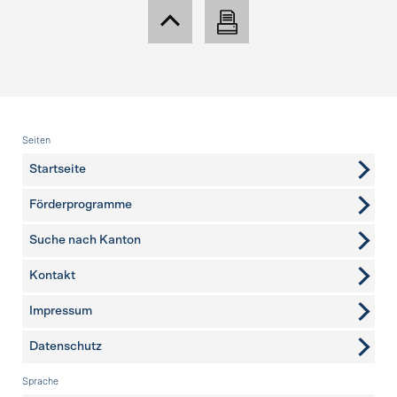
Fusszeile
Seiten
Startseite
Förderprogramme
Suche nach Kanton
Kontakt
weitere Seiten
Impressum
Datenschutz
Sprache