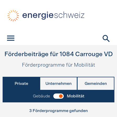
Schnellnavigation
Startseite
Navigation
Inhalt
Kontakt
Suche
Hauptnavigation
Förderbeiträge für
1084
Carrouge VD
Förderprogramme für Mobilität
Private
Unternehmen
Gemeinden
Gebäude
Mobilität
3 Förderprogramme gefunden