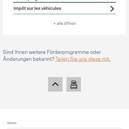
Förderprogramme
Steuererleichterungen
Impôt sur les véhicules
+ alle öffnen
Sind Ihnen weitere Förderprogramme oder
Änderungen bekannt?
Teilen Sie uns diese mit.
Fusszeile
Seiten